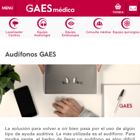
MENÚ
TIENDA
Localizador
Equipo
Equipo
Consulta médica
Equipo quirúrgico
Centros
Audiologia
Endoscopia
Audífonos GAES
La solución para volver a oír bien pasa por el uso de algún
tipo de ayuda auditiva. La más utilizada es el audífono. Para
mucha gente, el hecho de llevar un audífono es algo difícil