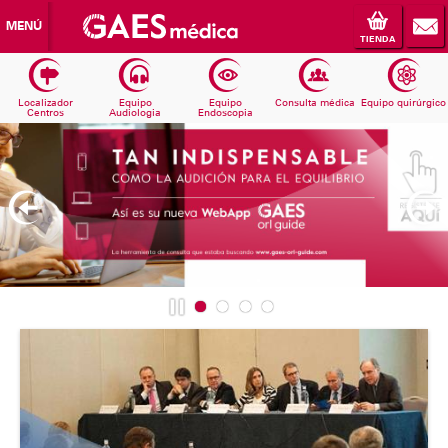
MENÚ
TIENDA
Localizador
Equipo
Equipo
Consulta médica
Equipo quirúrgico
Centros
Audiologia
Endoscopia