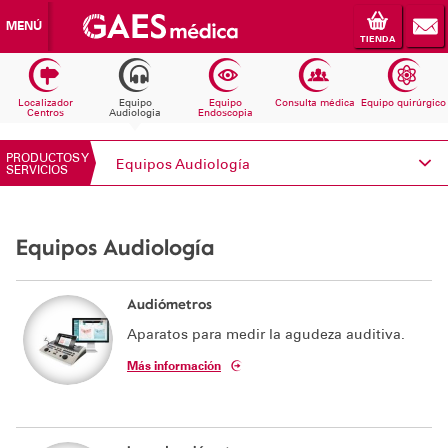
MENÚ
TIENDA
Localizador
Equipo
Equipo
Consulta médica
Equipo quirúrgico
Centros
Audiologia
Endoscopia
PRODUCTOS Y
Equipos Audiología
SERVICIOS
Conoce Electromedicina
Equipos Audiología
Equipos Audiología
Equipos Endoscopia
Audiómetros
Aparatos para medir la agudeza auditiva.
Equipos Consulta médica
Más información
Consumibles
Solicita información