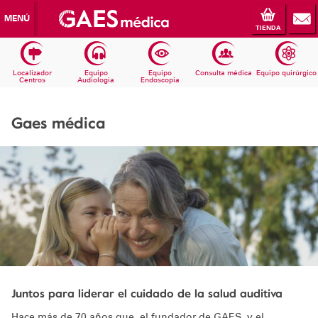
MENÚ
TIENDA
Localizador
Equipo
Equipo
Consulta médica
Equipo quirúrgico
Centros
Audiologia
Endoscopia
Gaes médica
Juntos para liderar el cuidado de la salud auditiva
Hace más de 70 años que, el fundador de GAES, y el