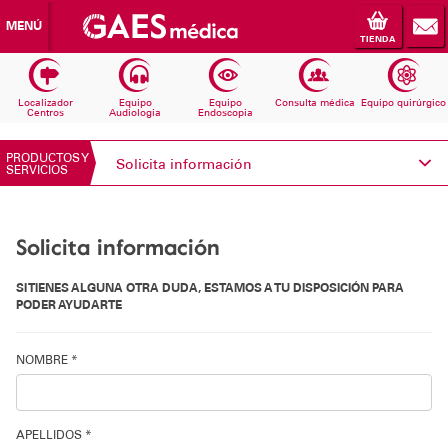
MENÚ
TIENDA
Localizador
Equipo
Equipo
Consulta médica
Equipo quirúrgico
Centros
Audiologia
Endoscopia
PRODUCTOS Y
Solicita información
SERVICIOS
Conoce Electromedicina
Solicita información
Equipos Audiología
SI TIENES ALGUNA OTRA DUDA, ESTAMOS A TU DISPOSICIÓN PARA
Equipos Endoscopia
PODER AYUDARTE
Equipos Consulta médica
NOMBRE *
Consumibles
APELLIDOS *
Solicita información