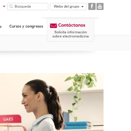
Webs del grupo
GAES
COMUNIDAD
Contáctanos
GAES
Cursos y congresos
a
CORPORATIVA
Solicita información
sobre electromedicina