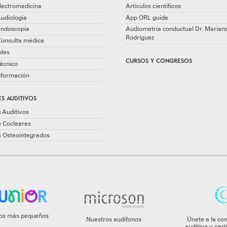
lectromedicina
Artículos científicos
udiología
App ORL guide
Endoscopia
Audiometría conductual Dr. Marian
Rodríguez
Consulta médica
les
CURSOS Y CONGRESOS
écnico
información
S AUDITIVOS
 Auditivos
s Cocleares
s Osteointegrados
 los más pequeños
Nuestros audífonos
Únete a la co
auditiva y par