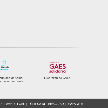
munidad de salud
El corazón de GAES
ticipa activamente
ES
|
AVISO LEGAL
|
PÓLITICA DE PRIVACIDAD
|
MAPA WEB
|