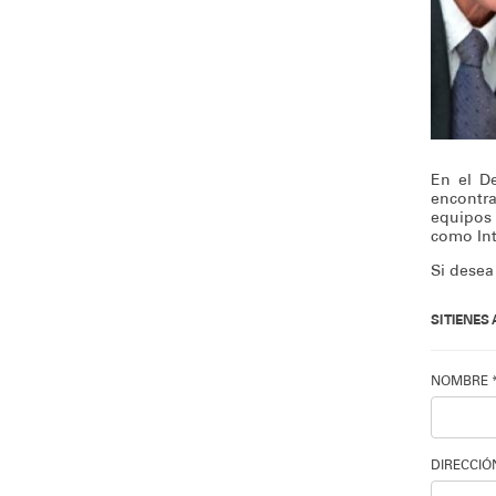
En el D
encontr
equipos 
como Int
Si desea
SI TIENE
NOMBRE 
DIRECCIÓ