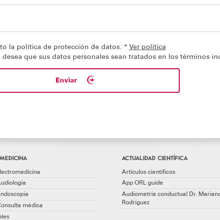
o la política de protección de datos. *
Ver política
o desea que sus datos personales sean tratados en los términos in
Enviar
MEDICINA
ACTUALIDAD CIENTÍFICA
lectromedicina
Artículos científicos
udiología
App ORL guide
Endoscopia
Audiometría conductual Dr. Marian
Rodríguez
Consulta médica
les