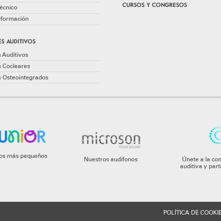
CURSOS Y CONGRESOS
écnico
información
S AUDITIVOS
 Auditivos
s Cocleares
s Osteointegrados
 los más pequeños
Nuestros audífonos
Únete a la co
auditiva y par
POLÍTICA DE COOKI