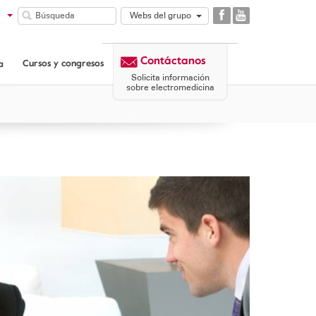
Webs del grupo
GAES
COMUNIDAD
Contáctanos
GAES
Cursos y congresos
a
CORPORATIVA
Solicita información
sobre electromedicina