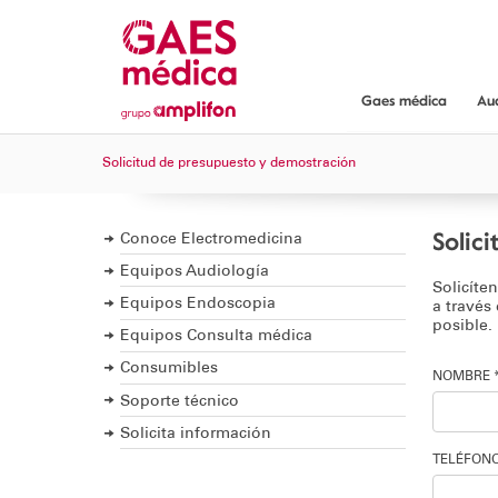
Gaes médica
Au
Gaes médica
Solicitud de presupuesto y demostración
¿Dónde encont
Servicios y gar
Solic
Conoce Electromedicina
Equipos Audiología
Solicíte
Equipos Endoscopia
a través
posible.
Equipos Consulta médica
Consumibles
NOMBRE 
Soporte técnico
Solicita información
TELÉFONO