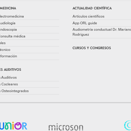
MEDICINA
ACTUALIDAD CIENTÍFICA
lectromedicina
Artículos científicos
udiología
App ORL guide
Endoscopia
Audiometría conductual Dr. Marian
Rodríguez
Consulta médica
les
CURSOS Y CONGRESOS
écnico
información
S AUDITIVOS
 Auditivos
s Cocleares
s Osteointegrados