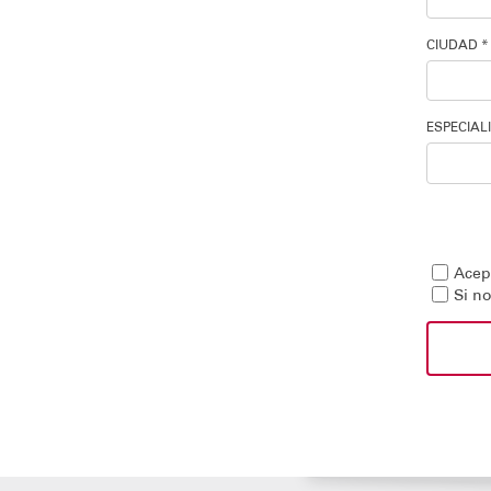
CIUDAD *
ESPECIAL
Acept
Si n