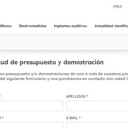
Buscar
CHILE
ARGENTINA
COLOMBIA
ECUADOR
dífonos
Electromedicina
Implantes auditivos
Actualidad científic
PANAMÁ
Audífonos GAES
Conoce Electromedicina
Implantes Auditivos
Artículos científicos
rarnos?
Equipos Audiología
Implantes Cocleares
App ORL guide
antías
Equipos Endoscopia
Implantes Osteointegrados
Audiometría conductual Dr. Mariano Rodríguez
itud de presupuesto y demostración
Equipos Consulta médica
nos presupuesto y/o demostraciones de uno o más de nuestros pr
Consumibles
 del siguiente formulario y nos pondremos en contacto con usted 
Soporte técnico
Solicita información
*
APELLIDOS *
 *
E-MAIL *