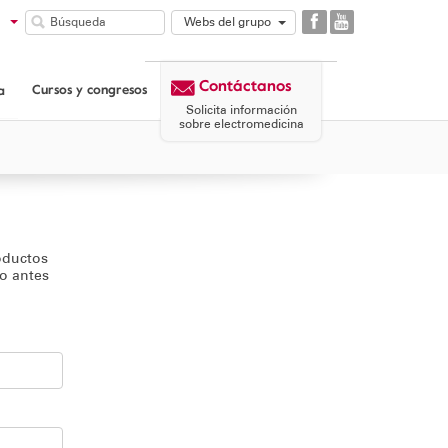
Webs del grupo
GAES
COMUNIDAD
Contáctanos
GAES
Cursos y congresos
a
CORPORATIVA
Solicita información
sobre electromedicina
oductos
lo antes