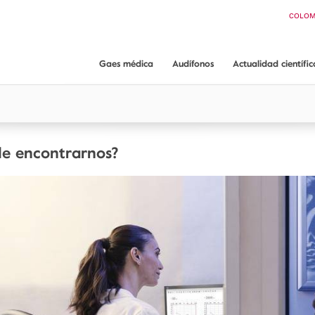
Buscar
COLOM
CHI
ARGEN
ECUA
Gaes médica
Audífonos
Actualidad científic
PAN
Artículos científicos
Gaes médica
Audífonos GAES
App ORL guide
¿Dónde encontrarnos?
Audiometría conductual Dr. Mariano Rodríguez
Servicios y garantías
e encontrarnos?