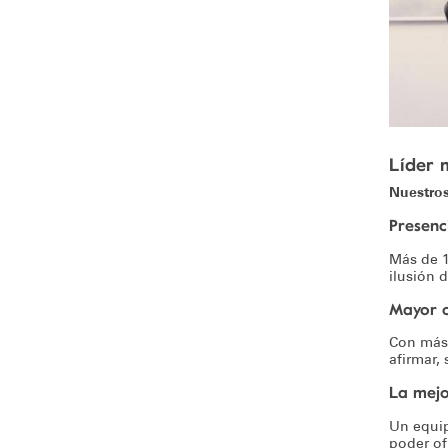
Líder m
Nuestro
Presenc
Más de 1
ilusión 
Mayor c
Con más 
afirmar,
La mejo
Un equip
poder of