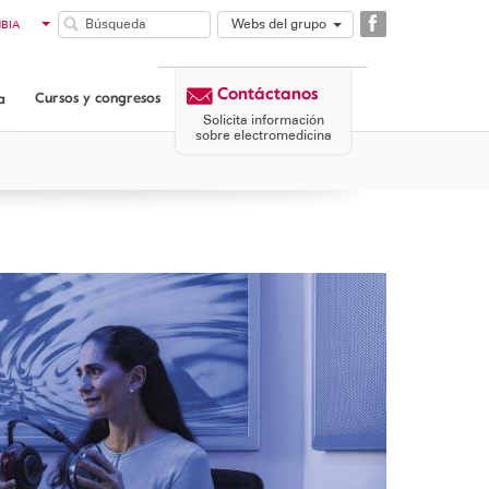
Webs del grupo
BIA
GAES
LE
COMUNIDAD
TINA
Contáctanos
DOR
GAES
Cursos y congresos
a
AMÁ
CORPORATIVA
Solicita información
MICROSON
sobre electromedicina
AULASIGNO