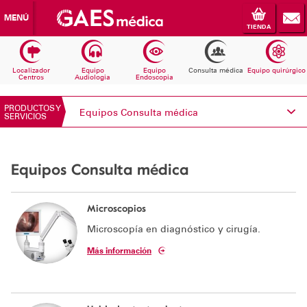
MENÚ
TIENDA
Localizador
Equipo
Equipo
Consulta médica
Equipo quirúrgico
Centros
Audiologia
Endoscopia
PRODUCTOS Y
Equipos Consulta médica
SERVICIOS
Conoce Electromedicina
Equipos Consulta médica
Equipos Audiología
Equipos Endoscopia
Microscopios
Microscopía en diagnóstico y cirugía.
Equipos Consulta médica
Más información
Consumibles
Solicita información