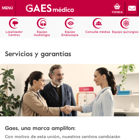
MENÚ
TIENDA
Localizador
Equipo
Equipo
Consulta médica
Equipo quirúrgico
Centros
Audiologia
Endoscopia
Servicios y garantías
Gaes, una marca amplifon:
Con motivo de esta unión, nuestros centros cambiarán