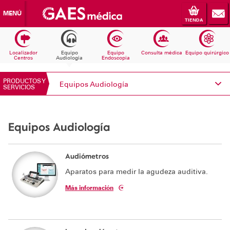
MENÚ
TIENDA
Localizador
Equipo
Equipo
Consulta médica
Equipo quirúrgico
Centros
Audiologia
Endoscopia
PRODUCTOS Y
Equipos Audiología
SERVICIOS
Conoce Electromedicina
Equipos Audiología
Equipos Audiología
Equipos Endoscopia
Audiómetros
Aparatos para medir la agudeza auditiva.
Equipos Consulta médica
Más información
Consumibles
Solicita información