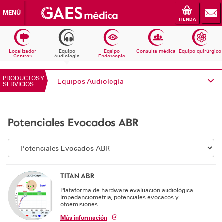
MENÚ
TIENDA
Localizador
Equipo
Equipo
Consulta médica
Equipo quirúrgico
Centros
Audiologia
Endoscopia
PRODUCTOS Y
Equipos Audiología
SERVICIOS
Conoce Electromedicina
Potenciales Evocados ABR
Equipos Audiología
Equipos Endoscopia
Equipos Consulta médica
TITAN ABR
Plataforma de hardware evaluación audiológica
Consumibles
Impedanciometria, potenciales evocados y
otoemisiones.
Solicita información
Más información