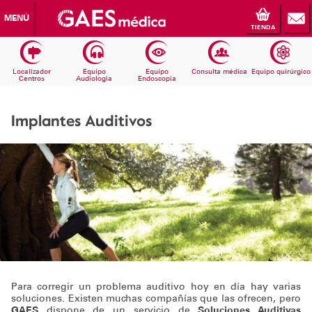
MENÚ
TIENDA
Localizador
Equipo
Equipo
Consulta médica
Equipo quirúrgico
Centros
Audiologia
Endoscopia
Implantes Auditivos
Para corregir un problema auditivo hoy en día hay varias
soluciones. Existen muchas compañías que las ofrecen, pero
GAES
dispone de un servicio de
Soluciones Auditivas