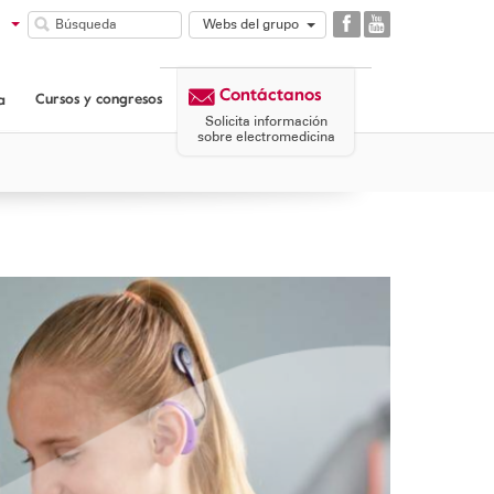
Webs del grupo
GAES
COMUNIDAD
Contáctanos
GAES
Cursos y congresos
a
CORPORATIVA
Solicita información
sobre electromedicina