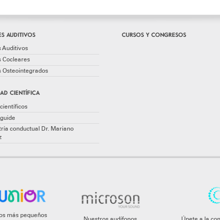
S AUDITIVOS
CURSOS Y CONGRESOS
 Auditivos
s Cocleares
s Osteointegrados
AD CIENTÍFICA
científicos
guide
ría conductual Dr. Mariano
z
 los más pequeños
Nuestros audífonos
Únete a la co