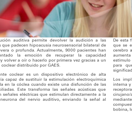
ución auditiva permite devolver la audición a las
De esta 
 que padecen hipoacusia neurosensorial bilateral de
que se e
evera o profunda. Actualmente, 9000 pacientes han
cerebro a
entado la emoción de recuperar la capacidad
aumenta 
 y volver a oír o hacerlo por primera vez gracias a un
estímulo 
 coclear distribuido por GAES.
para qu
significa
nte coclear es un dispositivo electrónico de alta
ía capaz de sustituir la estimulación electroquímica
Los impl
a en la cóclea cuando existe una disfunción de las
interna y
ciliadas. Este transforma las señales acústicas que
receptor
n señales eléctricas que estimulan directamente a la
cirujano/
neurona del nervio auditivo, enviando la señal al
mediante 
compuest
bobina, l