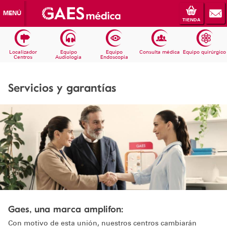
MENÚ
TIENDA
Localizador
Equipo
Equipo
Consulta médica
Equipo quirúrgico
Centros
Audiologia
Endoscopia
Servicios y garantías
Gaes, una marca amplifon:
Con motivo de esta unión, nuestros centros cambiarán