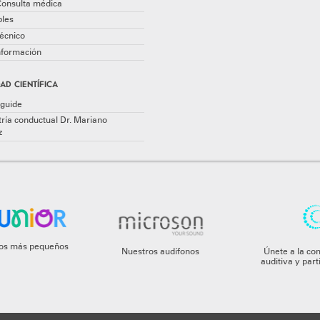
Consulta médica
les
écnico
información
AD CIENTÍFICA
guide
ría conductual Dr. Mariano
z
 los más pequeños
Nuestros audífonos
Únete a la co
auditiva y par