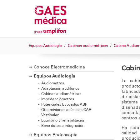
Equipos Audiología
Cabinas audiométricas
Cabina Audio
Cabi
Conoce Electromedicina
Equipos Audiología
La cabi
Audiometros
product
Adaptación audífonos
fabricad
Cabinas audiométricas
de aisla
Impedanciómetros
sistem
Potenciales Evocados ABR
diseñad
Otoemisiones acústicas OAE
consulta
Vestibular
centros 
Equilibrio y rehabilitación
Base datos e integración
Ha sido
calidad
Equipos Endoscopia
produci