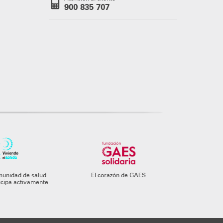
900 835 707
munidad de salud
El corazón de GAES
ticipa activamente