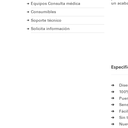
un acaba
Equipos Consulta médica
Consumibles
Soporte técnico
Solicita información
Especif
Dise
100%
Puer
Sens
Fáci
Sin 
Nuev