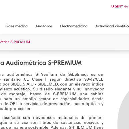
Buscar
ARGENTINA
CHILE
COLOMBIA
ECUADOR
Gaes médica
Audífonos
Electromedicina
Actualidad científic
PANAMÁ
Gaes médica
App ORL guide
Audífonos GAES
Conoce Electromedicina
métrica S-PREMIUM
¿Dónde encontrarnos?
Audiometría conductual Dr. Mariano Rodríguez
Equipos Audiología
Servicios y garantías
Equipos Endoscopia
na Audiométrica S-PREMIUM
Equipos Consulta médica
na audiométrica S-Premium de Sibelmed, es un
Consumibles
o sanitario CE Clase I según directiva 93/42/CEE
o por SIBEL,S.A.U - SIBELMED, con un elevado índice
Soporte técnico
miento acústico. Su diseño elegante y su innovador
Solicita información
a de montaje, hacen de S-PREMIUM una cabina
a para un amplio sector de especialidades desde
s de ORL o servicios de prevención, hasta ópticas y
audioprotésicos.
 diseñada con novedosos materiales de primera
 que a su vez son libres de sustancias nocivas y
das de manera sostenible. Además, S-PREMIUM tiene