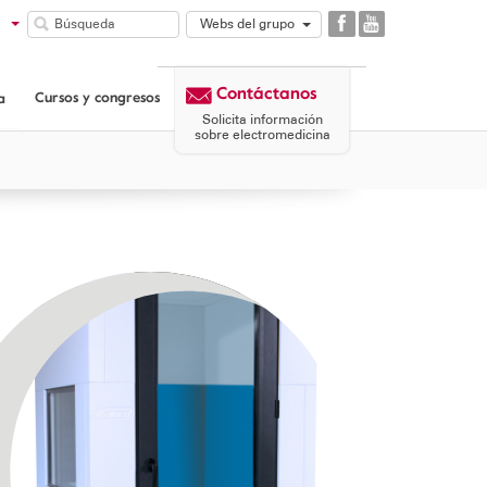
Webs del grupo
GAES
COMUNIDAD
Contáctanos
GAES
Cursos y congresos
a
CORPORATIVA
Solicita información
GAES
sobre electromedicina
PATROCINIO
MICROSON
AULASIGNO