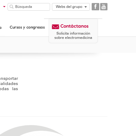
Webs del grupo
GAES
COMUNIDAD
Contáctanos
GAES
Cursos y congresos
a
CORPORATIVA
Solicita información
GAES
sobre electromedicina
PATROCINIO
MICROSON
AULASIGNO
ansportar
alidades
odas las