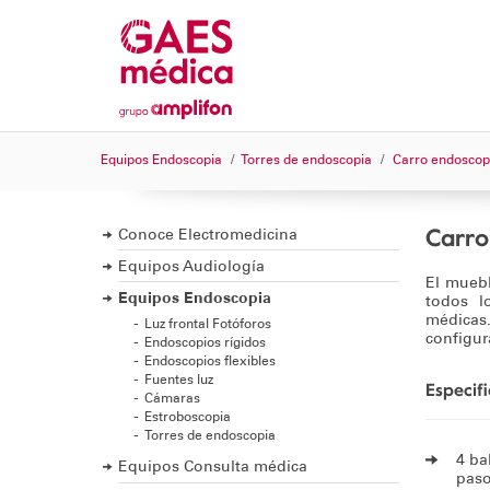
Equipos Endoscopia
Torres de endoscopia
Carro endoscopi
Carro
Conoce Electromedicina
Equipos Audiología
El muebl
Equipos Endoscopia
todos l
médicas
Luz frontal Fotóforos
configur
Endoscopios rígidos
Endoscopios flexibles
Fuentes luz
Especif
Cámaras
Estroboscopia
Torres de endoscopia
4 ba
Equipos Consulta médica
pas