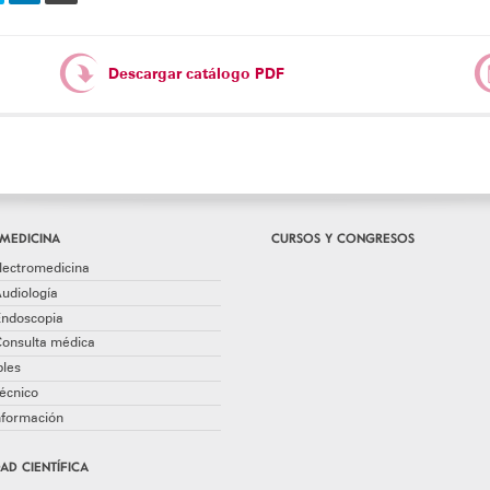
Descargar catálogo PDF
MEDICINA
CURSOS Y CONGRESOS
lectromedicina
udiología
Endoscopia
Consulta médica
les
écnico
información
AD CIENTÍFICA