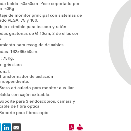
da balda: 50x50cm. Peso soportado por
a: 50Kg.
aje de monitor principal con sistemas de
ado VESA. 75 y 100.
eja extraíble para teclado y ratón.
edas giratorias de Ø 13cm, 2 de ellas con
o.
amiento para recogida de cables.
das: 162x66x50cm.
: 75Kg.
: gris claro.
onal:
Transformador de aislación
independiente.
Brazo articulado para monitor auxiliar.
Balda con cajón extraible.
Soporte para 3 endoscopios, cámara y
cable de fibra óptica.
Soporte para fibroscopio.