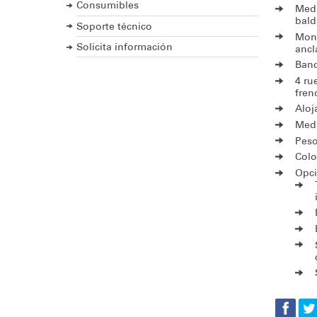
Consumibles
Medi
bald
Soporte técnico
Mont
Solicita información
ancl
Band
4 ru
fren
Aloj
Medi
Peso
Color
Opci