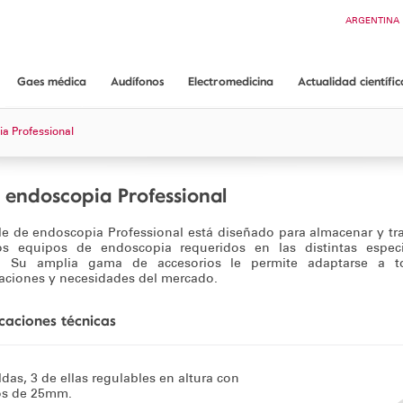
Buscar
ARGENTINA
CHILE
COLOMBIA
ECUADOR
Gaes médica
Audífonos
Electromedicina
Actualidad científic
PANAMÁ
Gaes médica
App ORL guide
Audífonos GAES
Conoce Electromedicina
a Professional
¿Dónde encontrarnos?
Audiometría conductual Dr. Mariano Rodríguez
Equipos Audiología
Servicios y garantías
Equipos Endoscopia
 endoscopia Professional
Equipos Consulta médica
e de endoscopia Professional está diseñado para almacenar y tr
Consumibles
os equipos de endoscopia requeridos en las distintas especi
. Su amplia gama de accesorios le permite adaptarse a t
Soporte técnico
aciones y necesidades del mercado.
Solicita información
icaciones técnicas
ldas, 3 de ellas regulables en altura con
os de 25mm.