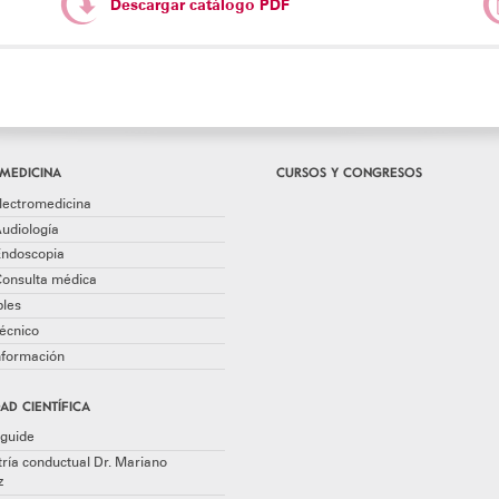
Descargar catálogo PDF
MEDICINA
CURSOS Y CONGRESOS
lectromedicina
udiología
Endoscopia
Consulta médica
les
écnico
información
AD CIENTÍFICA
guide
ría conductual Dr. Mariano
z