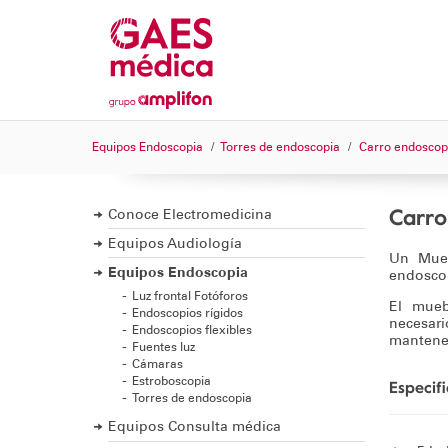
Equipos Endoscopia
Torres de endoscopia
Carro endoscopi
Carro
Conoce Electromedicina
Equipos Audiología
Un Mueb
Equipos Endoscopia
endoscop
Luz frontal Fotóforos
El mueb
Endoscopios rígidos
necesar
Endoscopios flexibles
mantener
Fuentes luz
Cámaras
Estroboscopia
Especif
Torres de endoscopia
Equipos Consulta médica