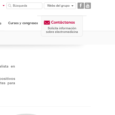
Webs del grupo
GAES
COMUNIDAD
Contáctanos
GAES
Cursos y congresos
a
CORPORATIVA
Solicita información
GAES
sobre electromedicina
PATROCINIO
MICROSON
AULASIGNO
lista en
ositivos
tes para