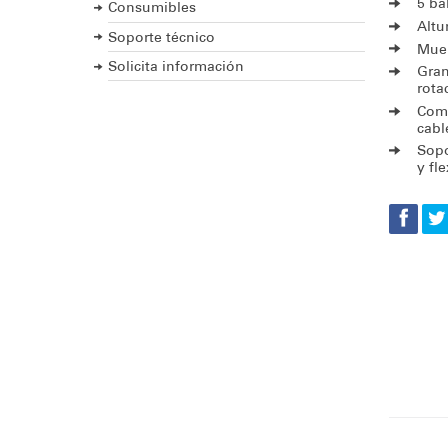
5 ba
Consumibles
Altu
Soporte técnico
Mueb
Solicita información
Gran
rota
Comp
cabl
Sopo
y fle