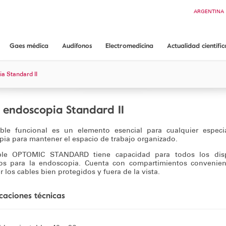
Buscar
ARGENTINA
CHILE
COLOMBIA
ECUADOR
Gaes médica
Audífonos
Electromedicina
Actualidad científic
PANAMÁ
Gaes médica
App ORL guide
Audífonos GAES
Conoce Electromedicina
a Standard II
¿Dónde encontrarnos?
Audiometría conductual Dr. Mariano Rodríguez
Equipos Audiología
Servicios y garantías
Equipos Endoscopia
 endoscopia Standard II
Equipos Consulta médica
le funcional es un elemento esencial para cualquier especia
Consumibles
ia para mantener el espacio de trabajo organizado.
Soporte técnico
le OPTOMIC STANDARD tiene capacidad para todos los disp
Solicita información
ios para la endoscopia. Cuenta con compartimientos convenien
 los cables bien protegidos y fuera de la vista.
icaciones técnicas