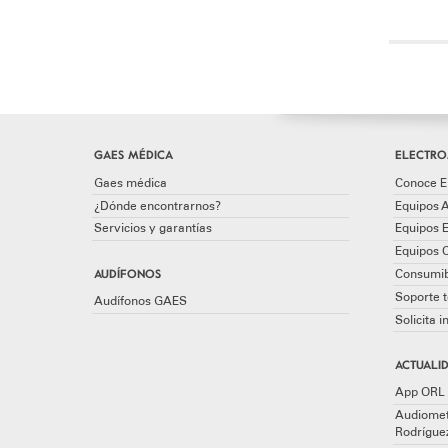
GAES MÉDICA
ELECTRO
Gaes médica
Conoce E
¿Dónde encontrarnos?
Equipos A
Servicios y garantías
Equipos 
Equipos 
AUDÍFONOS
Consumib
Soporte t
Audífonos GAES
Solicita 
ACTUALID
App ORL 
Audiomet
Rodrígue