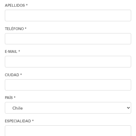
APELLIDOS *
Soporte técnico
TELÉFONO *
E-MAIL *
CIUDAD *
PAÍS *
ESPECIALIDAD *