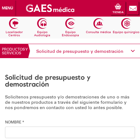
MENÚ
TIENDA
Localizador
Equipo
Equipo
Consulta médica
Equipo quirúrgico
Centros
Audiologia
Endoscopia
PRODUCTOS Y
Solicitud de presupuesto y demostración
SERVICIOS
Conoce Electromedicina
Solicitud de presupuesto y
Equipos Audiología
demostración
Equipos Endoscopia
Solicítenos presupuesto y/o demostraciones de uno o más
de nuestros productos a través del siguiente formulario y
nos pondremos en contacto con usted lo antes posible.
Equipos Consulta médica
NOMBRE *
Consumibles
Solicita información