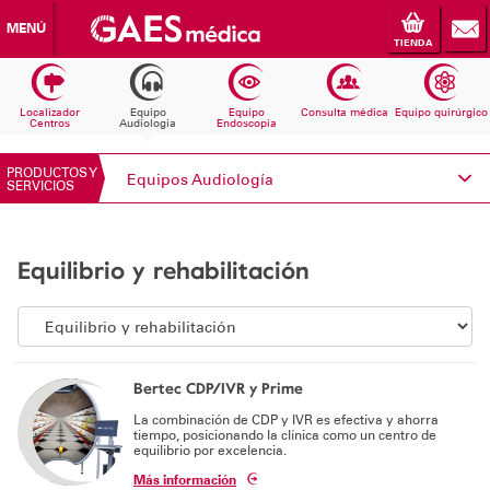
MENÚ
TIENDA
Localizador
Equipo
Equipo
Consulta médica
Equipo quirúrgico
Centros
Audiologia
Endoscopia
PRODUCTOS Y
Equipos Audiología
SERVICIOS
Conoce Electromedicina
Equilibrio y rehabilitación
Equipos Audiología
Equipos Endoscopia
Equipos Consulta médica
Bertec CDP/IVR y Prime
La combinación de CDP y IVR es efectiva y ahorra
Consumibles
tiempo, posicionando la clínica como un centro de
equilibrio por excelencia.
Solicita información
Más información