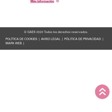
Más información
Soporte técnico
© GAES 2020
Todos los derechos reservados.
POLÍTICA DE COOKIES
|
AVISO LEGAL
|
PÓLITICA DE PRIVACIDAD
|
MAPA WEB
|