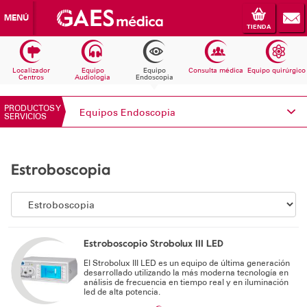
MENÚ
TIENDA
Localizador
Equipo
Equipo
Consulta médica
Equipo quirúrgico
Centros
Audiologia
Endoscopia
PRODUCTOS Y
Equipos Endoscopia
SERVICIOS
Conoce Electromedicina
Estroboscopia
Equipos Audiología
Equipos Endoscopia
Equipos Consulta médica
Estroboscopio Strobolux III LED
El Strobolux III LED es un equipo de última generación
Consumibles
desarrollado utilizando la más moderna tecnología en
análisis de frecuencia en tiempo real y en iluminación
led de alta potencia.
Solicita información