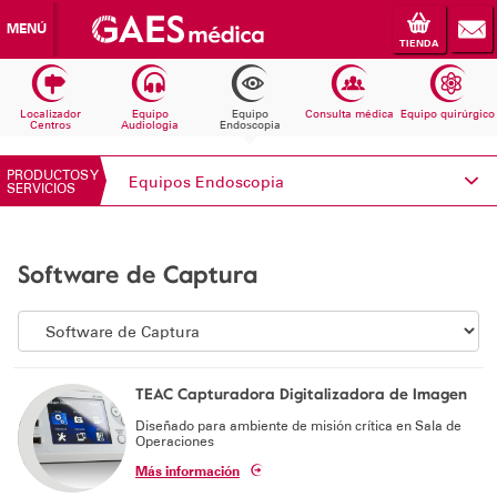
MENÚ
TIENDA
Localizador
Equipo
Equipo
Consulta médica
Equipo quirúrgico
Centros
Audiologia
Endoscopia
PRODUCTOS Y
Equipos Endoscopia
SERVICIOS
Conoce Electromedicina
Software de Captura
Equipos Audiología
Equipos Endoscopia
Equipos Consulta médica
TEAC Capturadora Digitalizadora de Imagen
Diseñado para ambiente de misión crítica en Sala de
Consumibles
Operaciones
Más información
Solicita información