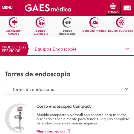
MENÚ
TIENDA
Localizador
Equipo
Equipo
Consulta médica
Equipo quirúrgico
Centros
Audiologia
Endoscopia
PRODUCTOS Y
Equipos Endoscopia
SERVICIOS
Conoce Electromedicina
Torres de endoscopia
Equipos Audiología
Equipos Endoscopia
Equipos Consulta médica
Carro endoscopia Compact
Mueble compacto y versátil con soporte para monitor,
Consumibles
diseñado especialmente para tener su equipo completo
de endoscopia en el mínimo espacio
Solicita información
Más información