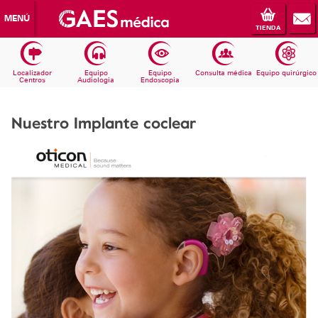
MENÚ
TIENDA
Localizador
Equipo
Equipo
Consulta médica
Equipo quirúrgico
Centros
Audiologia
Endoscopia
Nuestro Implante coclear