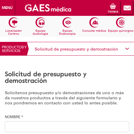
MENÚ
TIENDA
Localizador
Equipo
Equipo
Consulta médica
Equipo quirúrgico
Centros
Audiologia
Endoscopia
PRODUCTOS Y
Solicitud de presupuesto y demostración
SERVICIOS
Conoce Electromedicina
Solicitud de presupuesto y
Equipos Audiología
demostración
Equipos Endoscopia
Solicítenos presupuesto y/o demostraciones de uno o más
de nuestros productos a través del siguiente formulario y
nos pondremos en contacto con usted lo antes posible.
Equipos Consulta médica
NOMBRE *
Consumibles
Solicita información