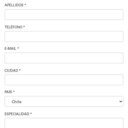
APELLIDOS *
Soporte técnico
TELÉFONO *
E-MAIL *
CIUDAD *
PAÍS *
ESPECIALIDAD *