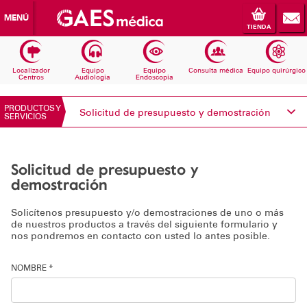
MENÚ
TIENDA
Localizador
Equipo
Equipo
Consulta médica
Equipo quirúrgico
Centros
Audiologia
Endoscopia
PRODUCTOS Y
Solicitud de presupuesto y demostración
SERVICIOS
Conoce Electromedicina
Solicitud de presupuesto y
Equipos Audiología
demostración
Equipos Endoscopia
Solicítenos presupuesto y/o demostraciones de uno o más
de nuestros productos a través del siguiente formulario y
nos pondremos en contacto con usted lo antes posible.
Equipos Consulta médica
NOMBRE *
Consumibles
Solicita información