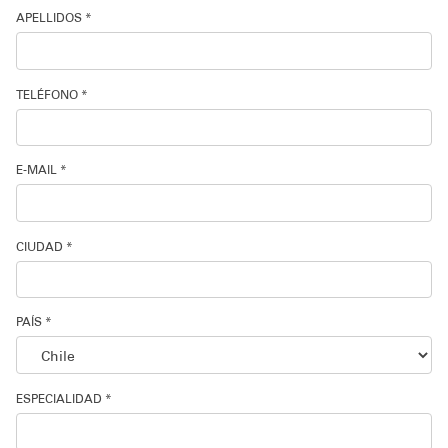
APELLIDOS *
Soporte técnico
TELÉFONO *
E-MAIL *
CIUDAD *
PAÍS *
ESPECIALIDAD *