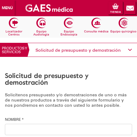
MENÚ
TIENDA
Localizador
Equipo
Equipo
Consulta médica
Equipo quirúrgico
Centros
Audiologia
Endoscopia
PRODUCTOS Y
Solicitud de presupuesto y demostración
SERVICIOS
Conoce Electromedicina
Solicitud de presupuesto y
Equipos Audiología
demostración
Equipos Endoscopia
Solicítenos presupuesto y/o demostraciones de uno o más
de nuestros productos a través del siguiente formulario y
nos pondremos en contacto con usted lo antes posible.
Equipos Consulta médica
NOMBRE *
Consumibles
Solicita información