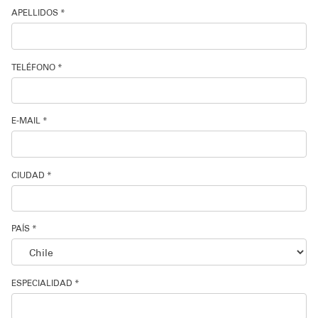
APELLIDOS *
Soporte técnico
TELÉFONO *
E-MAIL *
CIUDAD *
PAÍS *
ESPECIALIDAD *