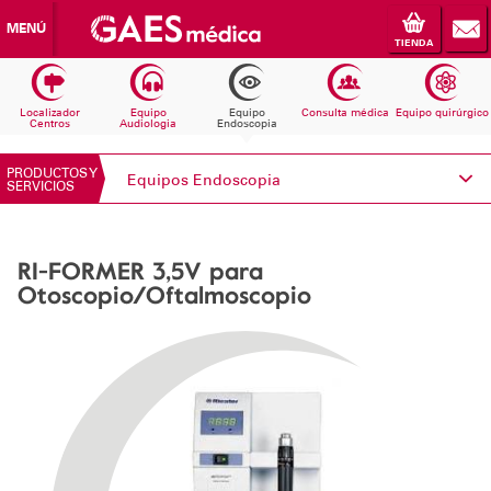
MENÚ
TIENDA
Localizador
Equipo
Equipo
Consulta médica
Equipo quirúrgico
Centros
Audiologia
Endoscopia
PRODUCTOS Y
Equipos Endoscopia
SERVICIOS
Conoce Electromedicina
RI-FORMER 3,5V para
Equipos Audiología
Otoscopio/Oftalmoscopio
Equipos Endoscopia
Equipos Consulta médica
Consumibles
Solicita información