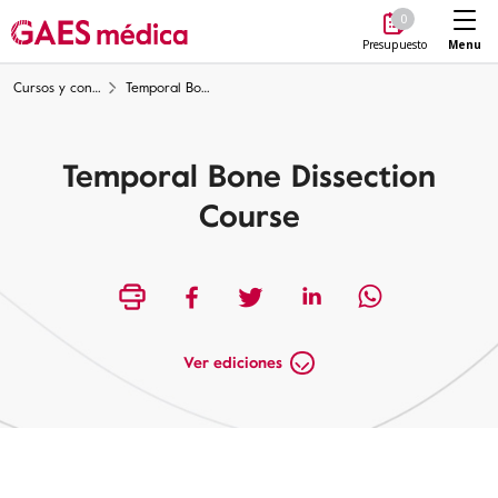
Me
0
Menu
Presupuesto
Cursos y congresos
Temporal Bone Dissection Course
Temporal Bone Dissection
Course
Ver ediciones