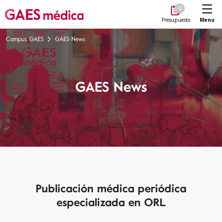
Me
0
Menu
Presupuesto
Campus GAES
GAES News
GAES News
Publicación médica periódica
especializada en ORL