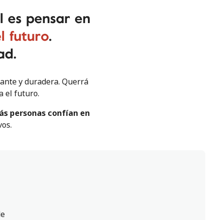
l es pensar en
l futuro
.
ad.
tante y duradera. Querrá
 el futuro.
s personas confían en
vos.
de