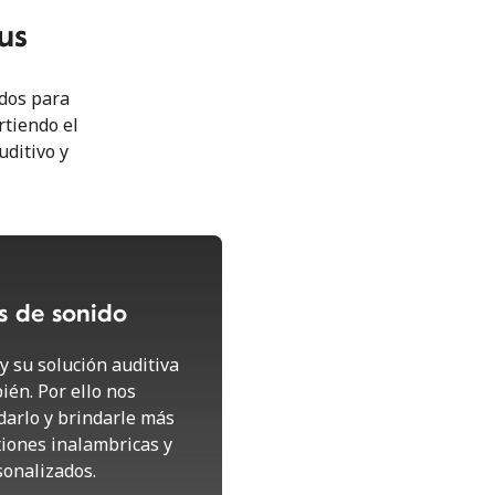
us
ados para
rtiendo el
uditivo y
s de sonido
y su solución auditiva
ién. Por ello nos
arlo y brindarle más
xiones inalambricas y
sonalizados.