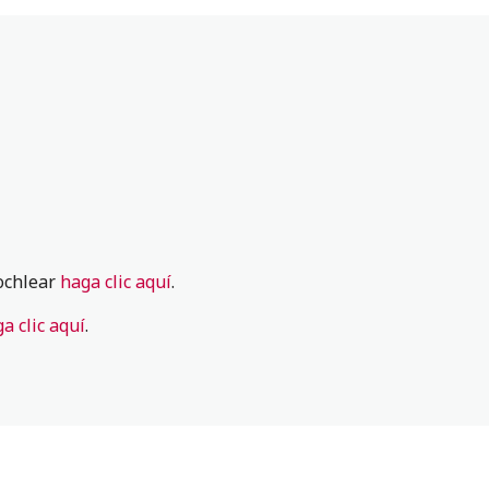
ochlear
haga clic aquí
.
a clic aquí
.