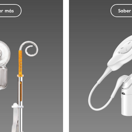
er más
Saber