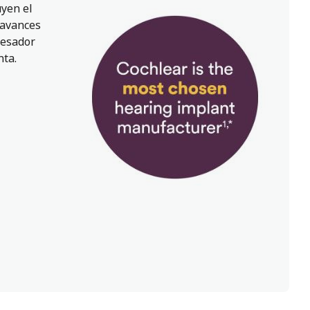
uyen el
s avances
cesador
nta.