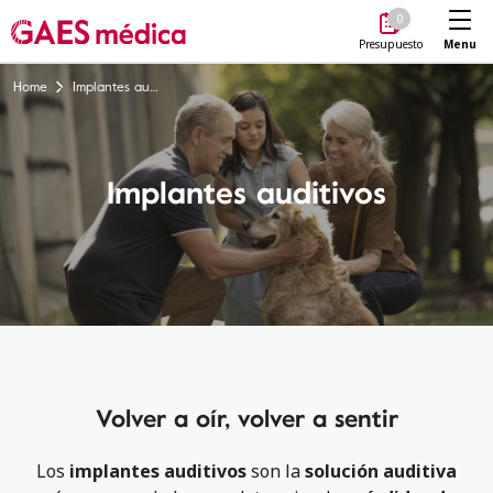
Me
0
Menu
Presupuesto
Home
Implantes auditivos
Implantes auditivos
Volver a oír, volver a sentir
Los
implantes auditivos
son la
solución auditiva