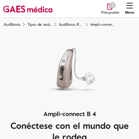
Me
0
Menu
Presupuesto
Audífonos
Tipos de audífonos
Audífonos Retroauriculares (BTE)
Ampli-connect B 4
Ampli-connect B 4
Conéctese con el mundo que
le rodea