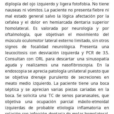
diplopía del ojo izquierdo y ligera fotofobia. No tiene
nauseas ni vómitos. La paciente no presenta fiebre ni
mal estado general salvo la lógica afectación por la
cefalea y el dolor en hemiarcada dentaria superior
homolateral. Es valorada por neurología y por
oftalmología, que objetivan el movimiento del
músculo oculomotor lateral externo limitado, sin otros
signos de focalidad neurológica. Presenta una
leucocitosis con desviación izquierda y PCR de 3.5.
Consultan con ORL para descartar una sinusopatía
aguda y realizamos una nasofibroscopia. En la
endoscopia se aprecia patología unilateral puesto que
se objetiva drenaje purulento de secreciones en
meato medio izquierdo. La paciente tiene una boca
séptica y se aprecian varias piezas cariadas en la
boca. Se solicita una TC de senos paranasales, que
objetiva una ocupación parcial máxilo-etmoidal
izquierdas de probable etiología inflamatoria en
relación con infección dentaria de molar homolateral,