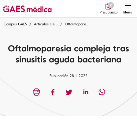
Me
0
Menu
Presupuesto
Campus GAES
Artículos científicos
Oftalmoparesia compleja tras sinusitis aguda bacteriana
Oftalmoparesia compleja tras
sinusitis aguda bacteriana
Publicación 28-11-2022