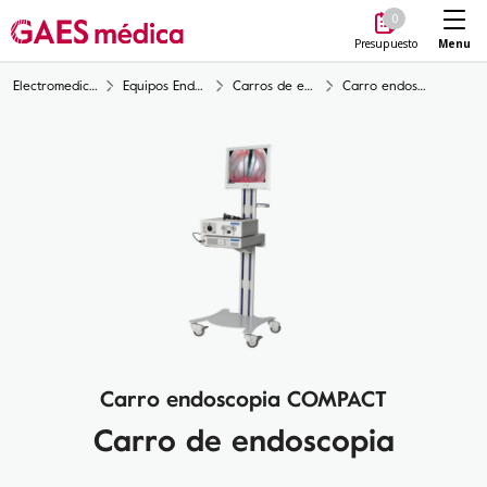
Me
0
Menu
Presupuesto
Electromedicina
Equipos Endoscopia
Carros de endoscopia
Carro endoscopia COMPACT
Carro endoscopia COMPACT
Carro de endoscopia