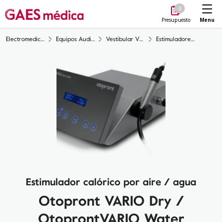
Me
0
Menu
Presupuesto
Electromedicina
Equipos Audiología
Vestibular VNG
Estimuladores aire Otopront VARIO Dry / Agua Otopront VARIO Water
Estimulador calórico por aire / agua
Otopront VARIO Dry /
OtoprontVARIO Water