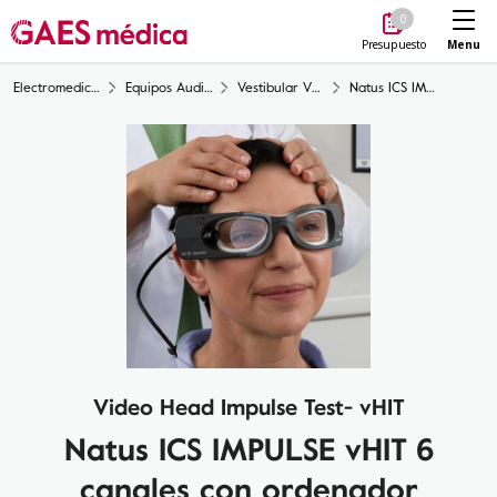
Me
0
Menu
Presupuesto
Electromedicina
Equipos Audiología
Vestibular VNG
Natus ICS IMPULSE vHIT 6 canales con ordenador portátil
Video Head Impulse Test- vHIT
Natus ICS IMPULSE vHIT 6
canales con ordenador