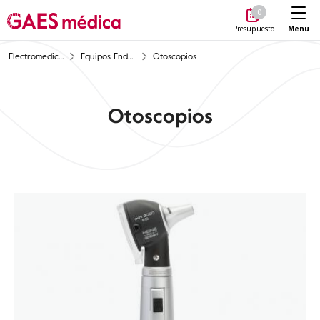
Me
0
Menu
Presupuesto
Electromedicina
Equipos Endoscopia
Otoscopios
Otoscopios