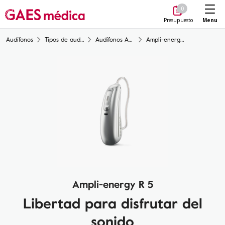
Me
0
Menu
Presupuesto
Audífonos
Tipos de audífonos
Audífonos Auriculares en canal (RIC)
Ampli-energy R 5
Ampli-energy R 5
Libertad para disfrutar del
sonido