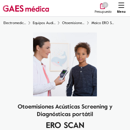
Me
0
Menu
Presupuesto
Electromedicina
Equipos Audiología
Otoemisiones acústicas OAE
Maico ERO SCAN
Otoemisiones Acústicas Screening y
Diagnósticas portátil
ERO SCAN