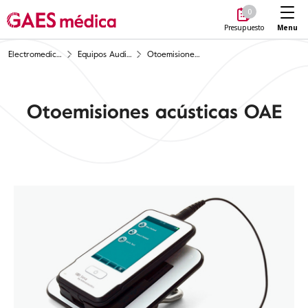
Me
0
Menu
Presupuesto
Electromedicina
Equipos Audiología
Otoemisiones acústicas OAE
Otoemisiones acústicas OAE