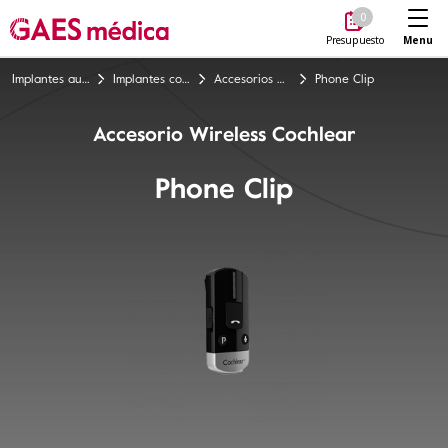
Me
0
Menu
Presupuesto
Implantes auditivos
Implantes cocleares
Accesorios Wireless
Phone Clip
Accesorio Wireless Cochlear
Phone Clip