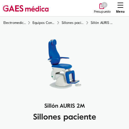
Me
0
Menu
Presupuesto
Electromedicina
Equipos Consulta médica
Sillones paciente
Sillón AURIS 2M
Sillón AURIS 2M
Sillones paciente