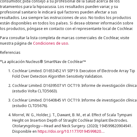
consumidor, pida consejo a su profesional de la salud acerca de los
tratamientos para la hipoacusia. Los resultados pueden variar, y su
profesional sanitario le indicará qué factores pueden afectar a sus
resultados. Lea siempre las instrucciones de uso. No todos los productos
están disponibles en todos los países. Si desea obtener información sobre
los productos, póngase en contacto con el representante local de Cochlear.
Para consultar la lista completa de marcas comerciales de Cochlear, visite
nuestra página de
Condiciones de uso
.
Referencias
*La aplicación Nucleus® SmartNav de Cochlear™
Cochlear Limited. D1653452 V1 SEP19. Execution of Electrode Array Tip
Fold Over Detection Algorithm Sensitivity Validation.
Cochlear Limited. D1639507 V1 OCT19. Informe de investigación clínica
(estudio Volta CLTD5663).
Cochlear Limited. D1640845 V1 OCT19. Informe de investigación clínica
(estudio CLTD5676).
Morrel, W. G., Holder, J. T., Dawant, B. M., et al. Effect of Scala Tympani
Height on Insertion Depth of Straight Cochlear Implant Electrodes.
Otolaryngology—Head and Neck Surgery. (2020); 194599820904941.
Disponible en
https://doi.org/10.1177/0194599820904941
.