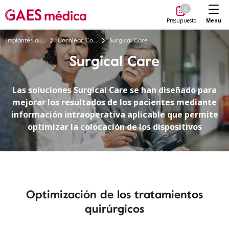
Me
0
Menu
Presupuesto
Implantes auditivos
Cochlear Connected Care
Surgical Care
Surgical Care
Las soluciones Surgical Care se han diseñado para
mejorar los resultados de los pacientes mediante
información intraoperativa aplicable que permite
optimizar la colocación de los dispositivos
Optimización de los tratamientos
quirúrgicos