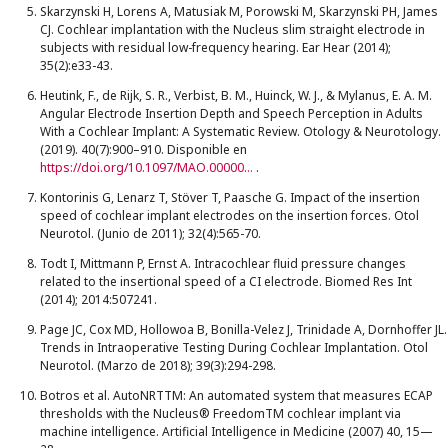
Skarzynski H, Lorens A, Matusiak M, Porowski M, Skarzynski PH, James
CJ. Cochlear implantation with the Nucleus slim straight electrode in
subjects with residual low-frequency hearing. Ear Hear (2014);
35(2):e33-43.
Heutink, F., de Rijk, S. R., Verbist, B. M., Huinck, W. J., & Mylanus, E. A. M.
Angular Electrode Insertion Depth and Speech Perception in Adults
With a Cochlear Implant: A Systematic Review. Otology & Neurotology.
(2019). 40(7):900–910. Disponible en
https://doi.org/10.1097/MAO.0000000000002298
.
Kontorinis G, Lenarz T, Stöver T, Paasche G. Impact of the insertion
speed of cochlear implant electrodes on the insertion forces. Otol
Neurotol. (Junio de 2011); 32(4):565-70.
Todt I, Mittmann P, Ernst A. Intracochlear fluid pressure changes
related to the insertional speed of a CI electrode. Biomed Res Int
(2014); 2014:507241.
Page JC, Cox MD, Hollowoa B, Bonilla-Velez J, Trinidade A, Dornhoffer JL.
Trends in Intraoperative Testing During Cochlear Implantation. Otol
Neurotol. (Marzo de 2018); 39(3):294-298.
Botros et al. AutoNRTTM: An automated system that measures ECAP
thresholds with the Nucleus® FreedomTM cochlear implant via
machine intelligence. Artificial Intelligence in Medicine (2007) 40, 15—