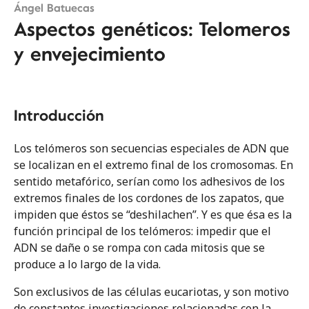
Ángel Batuecas
Aspectos genéticos: Telomeros
Tema 0
Resumen. Introducción
y envejecimiento
Tema 1
Pérdida de audición relacionada con la
edad: Presbiacusia
Introducción
Tema 2
Los telómeros son secuencias especiales de ADN que
Presbivertigo y trastornos del equilibrio
se localizan en el extremo final de los cromosomas. En
relacionados con la edad
sentido metafórico, serían como los adhesivos de los
extremos finales de los cordones de los zapatos, que
Tema 3
impiden que éstos se “deshilachen”. Y es que ésa es la
Asociación entre la pérdida de audición
función principal de los telómeros: impedir que el
relacionada con la edad y trastornos de
ADN se dañe o se rompa con cada mitosis que se
equilibrio
produce a lo largo de la vida.
Son exclusivos de las células eucariotas, y son motivo
Tema 4
Factores predisponentes vinculados a la
de constantes investigaciones relacionadas con la