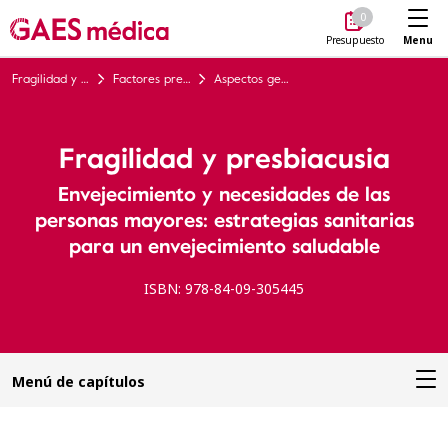
Me
0
Menu
Presupuesto
Fragilidad y presbiacusia
Factores predisponentes vinculados a la presbiacusia y a los trastornos del equilibrio
Aspectos genéticos: Telomeros y envejecimiento
Fragilidad y presbiacusia
Envejecimiento y necesidades de las
personas mayores: estrategias sanitarias
para un envejecimiento saludable
ISBN: 978-84-09-305445
Menú de capítulos
Introducción