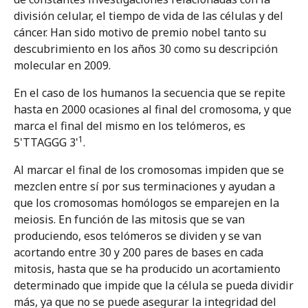
presbiacuisa y a los trastornos del
división celular, el tiempo de vida de las células y del
equilibrio
cáncer. Han sido motivo de premio nobel tanto su
descubrimiento en los años 30 como su descripción
molecular en 2009.
Aspectos genéticos: Telomeros y envejecimiento
En el caso de los humanos la secuencia que se repite
Factores de riesgo metabólicos
hasta en 2000 ocasiones al final del cromosoma, y que
marca el final del mismo en los telómeros, es
1
5'TTAGGG 3'
.
Tema 5
Consecuencias no auditivas asociadas a
Al marcar el final de los cromosomas impiden que se
la presbiacusia y a los trastornos del
mezclen entre sí por sus terminaciones y ayudan a
equilibrio
que los cromosomas homólogos se emparejen en la
meiosis. En función de las mitosis que se van
Tema 6
produciendo, esos telómeros se dividen y se van
Impacto positivo de la intervención
acortando entre 30 y 200 pares de bases en cada
precoz de la hipoacusia y de las
mitosis, hasta que se ha producido un acortamiento
alteraciones del equilibrio en las
personas mayores: Consideraciones
determinado que impide que la célula se pueda dividir
clínicas y socio-económicas
más, ya que no se puede asegurar la integridad del