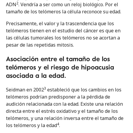
2
ADN
. Vendría a ser como un reloj biológico. Por el
tamaño de los telómeros la célula reconoce su edad.
Precisamente, el valor y la trascendencia que los
telómeros tienen en el estudio del cáncer es que en
las células tumorales los telómeros no se acortan a
pesar de las repetidas mitosis.
Asociación entre el tamaño de los
Toda forma de reproducción, distribución, comunicación pública o
telómeros y el riesgo de hipoacusia
transformación de esta obra solo puede ser realizada con la autorización
de sus titulares, salvo la excepción prevista por la ley. Diríjase al autor si
asociada a la edad.
necesita fotocopiar o digitalizar algún fragmento de esta obra.
3
Seidman en 2002
estableció que los cambios en los
telómeros podrían predisponer a la pérdida de
audición relacionada con la edad. Existe una relación
directa entre el estrés oxidativo y el tamaño de los
telómeros, y una relación inversa entre el tamaño de
4
los telómeros y la edad
.