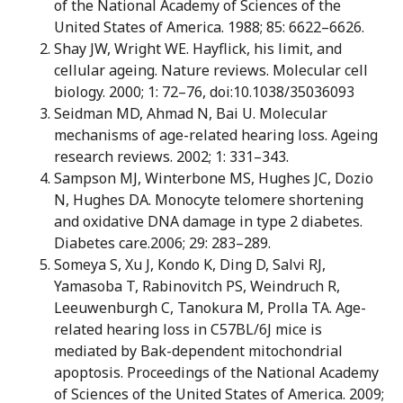
of the National Academy of Sciences of the
United States of America. 1988; 85: 6622–6626.
Shay JW, Wright WE. Hayflick, his limit, and
cellular ageing. Nature reviews. Molecular cell
biology. 2000; 1: 72–76, doi:10.1038/35036093
Seidman MD, Ahmad N, Bai U. Molecular
mechanisms of age-related hearing loss. Ageing
research reviews. 2002; 1: 331–343.
Sampson MJ, Winterbone MS, Hughes JC, Dozio
N, Hughes DA. Monocyte telomere shortening
and oxidative DNA damage in type 2 diabetes.
Diabetes care.2006; 29: 283–289.
Someya S, Xu J, Kondo K, Ding D, Salvi RJ,
Yamasoba T, Rabinovitch PS, Weindruch R,
Leeuwenburgh C, Tanokura M, Prolla TA. Age-
related hearing loss in C57BL/6J mice is
mediated by Bak-dependent mitochondrial
apoptosis. Proceedings of the National Academy
of Sciences of the United States of America. 2009;