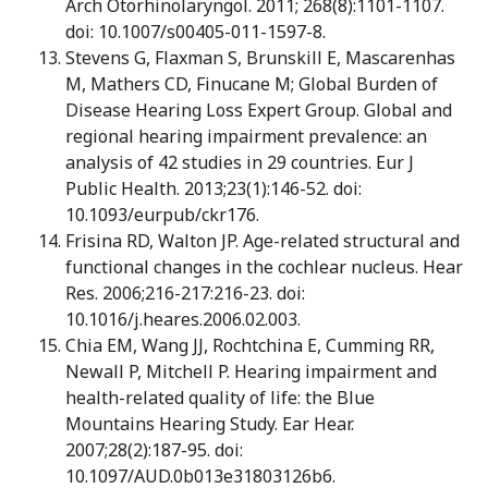
Arch Otorhinolaryngol. 2011; 268(8):1101-1107.
doi: 10.1007/s00405-011-1597-8.
Stevens G, Flaxman S, Brunskill E, Mascarenhas
M, Mathers CD, Finucane M; Global Burden of
Disease Hearing Loss Expert Group. Global and
regional hearing impairment prevalence: an
analysis of 42 studies in 29 countries. Eur J
Public Health. 2013;23(1):146-52. doi:
10.1093/eurpub/ckr176.
Frisina RD, Walton JP. Age-related structural and
functional changes in the cochlear nucleus. Hear
Res. 2006;216-217:216-23. doi:
10.1016/j.heares.2006.02.003.
Chia EM, Wang JJ, Rochtchina E, Cumming RR,
Newall P, Mitchell P. Hearing impairment and
health-related quality of life: the Blue
Mountains Hearing Study. Ear Hear.
2007;28(2):187-95. doi:
10.1097/AUD.0b013e31803126b6.