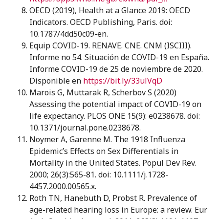
OECD (2019), Health at a Glance 2019: OECD
Indicators. OECD Publishing, Paris. doi:
10.1787/4dd50c09-en.
Equip COVID-19. RENAVE. CNE. CNM (ISCIII).
Informe no 54. Situación de COVID-19 en España.
Informe COVID-19 de 25 de noviembre de 2020.
Disponible en
https://bit.ly/33ulVqD
Marois G, Muttarak R, Scherbov S (2020)
Assessing the potential impact of COVID-19 on
life expectancy. PLOS ONE 15(9): e0238678. doi:
10.1371/journal.pone.0238678.
Noymer A, Garenne M. The 1918 Influenza
Epidemic’s Effects on Sex Differentials in
Mortality in the United States. Popul Dev Rev.
2000; 26(3):565-81. doi: 10.1111/j.1728-
4457.2000.00565.x.
Roth TN, Hanebuth D, Probst R. Prevalence of
age-related hearing loss in Europe: a review. Eur