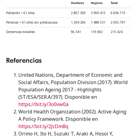
Hombres
Mujeres
Total
Población > 61 años
2.867.300
3.969.415
6.836.715
Personas > 61 años con presbiacusia
1.204.266
1.488.531
2.692.797
Demencias evitables
96.341
119.082
215.424
Referencias
United Nations, Department of Economic and
Social Affairs, Population Division (2017). World
Population Ageing 2017 - Highlights
(ST/ESA/SER.A/397). Disponible en
https://bit.ly/3o0vw0a
World Health Organization (2002). Active Aging:
A Policy Framework. Disponible en
https://bit.ly/2JcDm8q
Orimo H, Ito H, Suzuki T, Araki A, Hosoi Y,