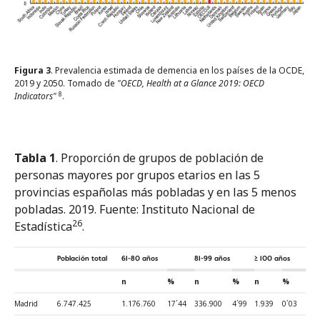
Figura 3
. Prevalencia estimada de demencia en los países de la OCDE,
2019 y 2050. Tomado de
"OECD, Health at a Glance 2019: OECD
8
Indicators"
.
Tabla 1
. Proporción de grupos de población de
personas mayores por grupos etarios en las 5
provincias españolas más pobladas y en las 5 menos
pobladas. 2019. Fuente: Instituto Nacional de
26
Estadística
.
Población total
61-80 años
81-99 años
≥ 100 años
n
%
n
%
n
%
Madrid
6.747.425
1.176.760
17´44
336.900
4´99
1.939
0´03