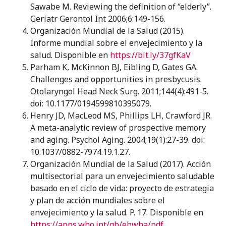
Sawabe M. Reviewing the definition of “elderly”.
Geriatr Gerontol Int 2006;6:149-156.
Organización Mundial de la Salud (2015).
Informe mundial sobre el envejecimiento y la
salud. Disponible en
https://bit.ly/37gfKaV
Parham K, McKinnon BJ, Eibling D, Gates GA.
Challenges and opportunities in presbycusis.
Otolaryngol Head Neck Surg. 2011;144(4):491-5.
doi: 10.1177/0194599810395079.
Henry JD, MacLeod MS, Phillips LH, Crawford JR.
A meta-analytic review of prospective memory
and aging. Psychol Aging. 2004;19(1):27-39. doi:
10.1037/0882-7974.19.1.27.
Organización Mundial de la Salud (2017). Acción
multisectorial para un envejecimiento saludable
basado en el ciclo de vida: proyecto de estrategia
y plan de acción mundiales sobre el
envejecimiento y la salud. P. 17. Disponible en
https://apps.who.int/gb/ebwha/pdf_files/WHA69/A69_17-sp.pdf?ua=1