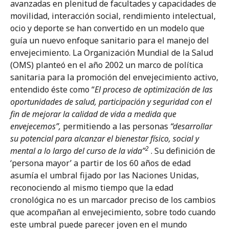
avanzadas en plenitud de facultades y capacidades de
presbiacuisa y a los trastornos del
movilidad, interacción social, rendimiento intelectual,
equilibrio
ocio y deporte se han convertido en un modelo que
guía un nuevo enfoque sanitario para el manejo del
Tema 5
envejecimiento. La Organización Mundial de la Salud
Consecuencias no auditivas asociadas a
(OMS) planteó en el año 2002 un marco de política
la presbiacusia y a los trastornos del
sanitaria para la promoción del envejecimiento activo,
equilibrio
entendido éste como “
El proceso de optimización de las
oportunidades de salud, participación y seguridad con el
Tema 6
fin de mejorar la calidad de vida a medida que
Impacto positivo de la intervención
envejecemos”,
permitiendo a las personas
“desarrollar
precoz de la hipoacusia y de las
su potencial para alcanzar el bienestar físico, social y
alteraciones del equilibrio en las
personas mayores: Consideraciones
2
mental a lo largo del curso de la vida”
. Su definición de
clínicas y socio-económicas
‘persona mayor’ a partir de los 60 años de edad
asumía el umbral fijado por las Naciones Unidas,
reconociendo al mismo tiempo que la edad
cronológica no es un marcador preciso de los cambios
que acompañan al envejecimiento, sobre todo cuando
este umbral puede parecer joven en el mundo