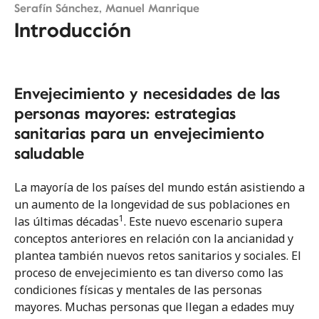
Serafín Sánchez, Manuel Manrique
Introducción
Tema 0
Resumen. Introducción
Tema 1
Envejecimiento y necesidades de las
Pérdida de audición relacionada con la
personas mayores: estrategias
edad: Presbiacusia
sanitarias para un envejecimiento
saludable
Tema 2
Presbivertigo y trastornos del equilibrio
relacionados con la edad
La mayoría de los países del mundo están asistiendo a
un aumento de la longevidad de sus poblaciones en
Tema 3
1
las últimas décadas
. Este nuevo escenario supera
Asociación entre la pérdida de audición
conceptos anteriores en relación con la ancianidad y
relacionada con la edad y trastornos de
plantea también nuevos retos sanitarios y sociales. El
equilibrio
proceso de envejecimiento es tan diverso como las
condiciones físicas y mentales de las personas
Tema 4
mayores. Muchas personas que llegan a edades muy
Factores predisponentes vinculados a la