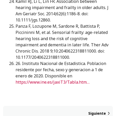
Kamil RJ, Li L, Lin FR. Association between
hearing impairment and frailty in older adults. J
Am Geriatr Soc. 2014;62(6):1186-8. doi:
10.1111/jgs.12860.
Panza F, Lozupone M, Sardone R, Battista P,
Piccininni M, et al. Sensorial frailty: age-related
hearing loss and the risk of cognitive
impairment and dementia in later life. Ther Adv
Chronic Dis. 2018 9;10:2040622318811000. doi:
10.1177/2040622318811000.
26. Instituto Nacional de Estadistica. Poblacion
residente por fecha, sexo y generacion a 1 de
enero de 2020. Disponible en
https://www.ine.es/jaxiT3/Tabla.htm?t=9688&L=0
Siguiente