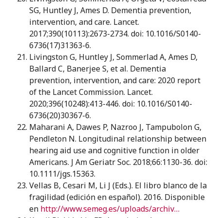
SG, Huntley J, Ames D. Dementia prevention,
intervention, and care. Lancet.
2017;390(10113):2673-2734. doi: 10.1016/S0140-
6736(17)31363-6.
Livingston G, Huntley J, Sommerlad A, Ames D,
Ballard C, Banerjee S, et al. Dementia
prevention, intervention, and care: 2020 report
of the Lancet Commission. Lancet.
2020;396(10248):413-446. doi: 10.1016/S0140-
6736(20)30367-6.
Maharani A, Dawes P, Nazroo J, Tampubolon G,
Pendleton N. Longitudinal relationship between
hearing aid use and cognitive function in older
Americans. J Am Geriatr Soc. 2018;66:1130-36. doi:
10.1111/jgs.15363.
Vellas B, Cesari M, Li J (Eds.). El libro blanco de la
fragilidad (edición en español). 2016. Disponible
en
http://www.semeg.es/uploads/archivos/LIBRO-BLANCO-SOBRE-FRAGILIDAD.pdf