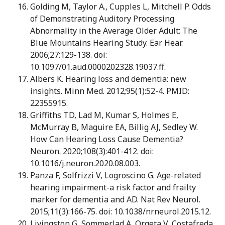
Golding M, Taylor A., Cupples L, Mitchell P. Odds
of Demonstrating Auditory Processing
Abnormality in the Average Older Adult: The
Blue Mountains Hearing Study. Ear Hear.
2006;27:129-138. doi:
10.1097/01.aud.0000202328.19037.ff.
Albers K. Hearing loss and dementia: new
insights. Minn Med. 2012;95(1):52-4. PMID:
22355915.
Griffiths TD, Lad M, Kumar S, Holmes E,
McMurray B, Maguire EA, Billig AJ, Sedley W.
How Can Hearing Loss Cause Dementia?
Neuron. 2020;108(3):401-412. doi:
10.1016/j.neuron.2020.08.003.
Panza F, Solfrizzi V, Logroscino G. Age-related
hearing impairment-a risk factor and frailty
marker for dementia and AD. Nat Rev Neurol.
2015;11(3):166-75. doi: 10.1038/nrneurol.2015.12.
Livingston G, Sommerlad A, Orgeta V, Costafreda