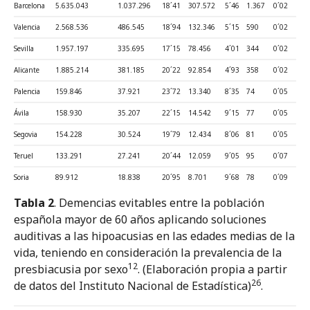
Barcelona
5.635.043
1.037.296
18´41
307.572
5´46
1.367
0´02
Valencia
2.568.536
486.545
18´94
132.346
5´15
590
0´02
Sevilla
1.957.197
335.695
17´15
78.456
4´01
344
0´02
Alicante
1.885.214
381.185
20´22
92.854
4´93
358
0´02
Palencia
159.846
37.921
23´72
13.340
8´35
74
0´05
Ávila
158.930
35.207
22´15
14.542
9´15
77
0´05
Segovia
154.228
30.524
19´79
12.434
8´06
81
0´05
Teruel
133.291
27.241
20´44
12.059
9´05
95
0´07
Soria
89.912
18.838
20´95
8.701
9´68
78
0´09
Tabla 2
. Demencias evitables entre la población
española mayor de 60 años aplicando soluciones
auditivas a las hipoacusias en las edades medias de la
vida, teniendo en consideración la prevalencia de la
12
presbiacusia por sexo
. (Elaboración propia a partir
26
de datos del Instituto Nacional de Estadística)
.