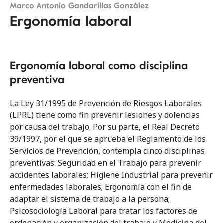
Prólogos e Introducción
Marco Antonio Gandarillas González
Ergonomía laboral
Tema 01
Ergonomía laboral
Ergonomía laboral como disciplina
Tema 02
preventiva
Evaluación de los factores de riesgo
ergonómico
La Ley 31/1995 de Prevención de Riesgos Laborales
(LPRL) tiene como fin prevenir lesiones y dolencias
Tema 03
Los trastornos musculoesqueléticos
por causa del trabajo. Por su parte, el Real Decreto
relacionados con la práctica quirúrgica y
39/1997, por el que se aprueba el Reglamento de los
las estructuras afectadas más comunes
Servicios de Prevención, contempla cinco disciplinas
preventivas: Seguridad en el Trabajo para prevenir
Tema 04
accidentes laborales; Higiene Industrial para prevenir
Trastornos musculoesqueléticos en
enfermedades laborales; Ergonomía con el fin de
cirujanos que realizan cirugía
adaptar el sistema de trabajo a la persona;
mínimamente invasiva
Psicosociología Laboral para tratar los factores de
ordenación y organización del trabajo y Medicina del