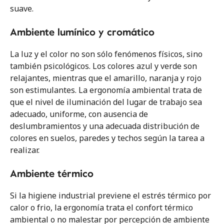
Trastornos musculoesqueléticos en cirugía
suave.
ortopédica y traumatología
Ambiente lumínico y cromático
La luz y el color no son sólo fenómenos físicos, sino
también psicológicos. Los colores azul y verde son
relajantes, mientras que el amarillo, naranja y rojo
son estimulantes. La ergonomía ambiental trata de
que el nivel de iluminación del lugar de trabajo sea
adecuado, uniforme, con ausencia de
deslumbramientos y una adecuada distribución de
colores en suelos, paredes y techos según la tarea a
Todos los derechos reservados. Queda prohibida la reproducción total
realizar.
o parcial de esta obra, por cualquier medio mecánico o electrónico, sin la
debida autorización por escrito del editor
Ambiente térmico
© 2020 Amplifon Ibérica, S.A.U.
Si la higiene industrial previene el estrés térmico por
calor o frio, la ergonomía trata el confort térmico
ambiental o no malestar por percepción de ambiente