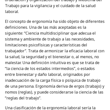
Tema 05
Trabajo para la vigilancia y el cuidado de la salud
Trastornos musculoesqueléticos en
laboral.
otorrinolaringología
El concepto de ergonomía ha sido objeto de diferentes
definiciones. Una de las más aceptadas es la
Tema 06
La ergonomía en anestesiología
siguiente: “Ciencia multidisciplinar que adecua el
sistema y ambiente de trabajo a las necesidades,
limitaciones psicofísicas y características del
Tema 07
trabajador”. Trata de armonizar la eficacia laboral con
Trastornos musculoesqueléticos en la
enfermería quirúrgica
la salud, la seguridad y el bienestar o, al menos, no
malestar. Una definición intuitiva es que se trata de
“la ciencia de los estados intermedios”, o estados
Tema 08
entre bienestar y daño laboral, originados por
Tratamiento rehabilitador de los TME en
la práctica quirúrgica. Opciones de
inadecuación de la carga física o psíquica de trabajo
tratamiento
de una persona. Ergonomía deriva de ergos (trabajo) y
nomos (reglas), y puede considerarse la ciencia de las
“reglas del trabajo”.
Tema 09
Prevención de los trastornos
Una clasificación de la ergonomía laboral sería la
musculoesqueléticos en la práctica