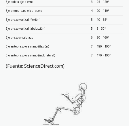
Eje cadera-eje pierna
3
95 - 120º
Eje pierna paralela al suelo
4
90 - 110º
Eje brazo-vertical (flexión)
5
10 - 35º
Eje brazo-vertical (abducción)
5
8 - 30º
Eje brazo-antebrazo
6
80 - 160º
Eje antebrazo-eje mano (flexión)
7
180 - 190º
Eje antebrazo-eje mano (incl. lateral)
7
170 - 190º
(Fuente: ScienceDirect.com)