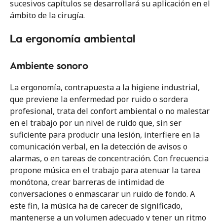
sucesivos capítulos se desarrollará su aplicación en el
ámbito de la cirugía.
NUEVO
La ergonomía ambiental
Tema 14
Trastornos musculoesqueléticos en
urología
Ambiente sonoro
La ergonomía, contrapuesta a la higiene industrial,
NUEVO
Tema 15
que previene la enfermedad por ruido o sordera
Trastornos musculoesqueléticos en cirugía
profesional, trata del confort ambiental o no malestar
maxilofacial
en el trabajo por un nivel de ruido que, sin ser
suficiente para producir una lesión, interfiere en la
comunicación verbal, en la detección de avisos o
NUEVO
alarmas, o en tareas de concentración. Con frecuencia
Tema 16
TME Oftalmología
propone música en el trabajo para atenuar la tarea
monótona, crear barreras de intimidad de
conversaciones o enmascarar un ruido de fondo. A
NUEVO
este fin, la música ha de carecer de significado,
Tema 17
mantenerse a un volumen adecuado y tener un ritmo