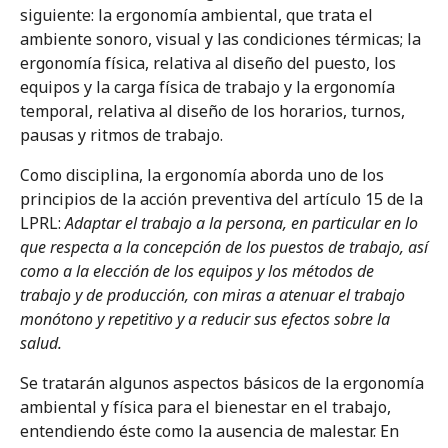
quirúrgica. Higiene postural, gimnasia y
siguiente: la ergonomía ambiental, que trata el
ejercicio físico
ambiente sonoro, visual y las condiciones térmicas; la
ergonomía física, relativa al diseño del puesto, los
equipos y la carga física de trabajo y la ergonomía
Tema 10
Mejora de las condiciones ergonómicas
temporal, relativa al diseño de los horarios, turnos,
de trabajo. Conclusiones
pausas y ritmos de trabajo.
Como disciplina, la ergonomía aborda uno de los
NUEVO
principios de la acción preventiva del artículo 15 de la
Tema 11
LPRL:
Adaptar el trabajo a la persona, en particular en lo
Los TME en la cirugía plástica
que respecta a la concepción de los puestos de trabajo, así
como a la elección de los equipos y los métodos de
trabajo y de producción, con miras a atenuar el trabajo
NUEVO
monótono y repetitivo y a reducir sus efectos sobre la
Tema 12
La ergonomía en la cirugía torácica
salud.
Se tratarán algunos aspectos básicos de la ergonomía
NUEVO
ambiental y física para el bienestar en el trabajo,
Tema 13
entendiendo éste como la ausencia de malestar. En
Los TME en obstetricia y ginecología