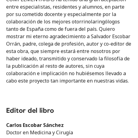
Otros
entre especialistas, residentes y alumnos, en parte
por su cometido docente y especialmente por la
About
colaboración de los mejores otorrinolaringólogos
Editor & Autores
tanto de España como de fuera del país. Quiero
mostrar mi eterno agradecimiento a Salvador Escobar
Orrán, padre, colega de profesión, autor y co-editor de
esta obra, que siempre estará entre nosotros por
haber ideado, transmitido y conservado la filosofía de
la publicación al resto de autores, sin cuya
colaboración e implicación no hubiésemos llevado a
cabo este proyecto tan importante en nuestras vidas.
Toda forma de reproducción, distribución, comunicación pública o
transformación de esta obra solo puede ser realizada con la autorización
de sus titulares, salvo la excepción prevista por la ley. Diríjase al autor si
necesita fotocopiar o digitalizar algún fragmento de esta obra.
Editor del libro
Carlos Escobar Sánchez
Doctor en Medicina y Cirugía