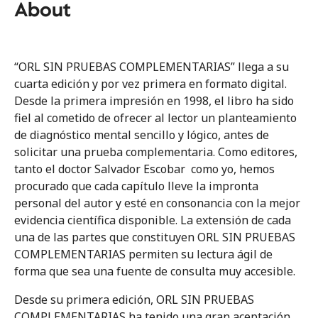
Prólogo
About
Tema 01
Oído
“ORL SIN PRUEBAS COMPLEMENTARIAS” llega a su
cuarta edición y por vez primera en formato digital.
Tema 02
Desde la primera impresión en 1998, el libro ha sido
Nariz
fiel al cometido de ofrecer al lector un planteamiento
de diagnóstico mental sencillo y lógico, antes de
Tema 03
solicitar una prueba complementaria. Como editores,
Orofaringe
tanto el doctor Salvador Escobar como yo, hemos
procurado que cada capítulo lleve la impronta
Tema 04
personal del autor y esté en consonancia con la mejor
Cara
evidencia científica disponible. La extensión de cada
una de las partes que constituyen ORL SIN PRUEBAS
Tema 05
COMPLEMENTARIAS permiten su lectura ágil de
Cuello
forma que sea una fuente de consulta muy accesible.
Desde su primera edición, ORL SIN PRUEBAS
Tema 06
COMPLEMENTARIAS ha tenido una gran aceptación